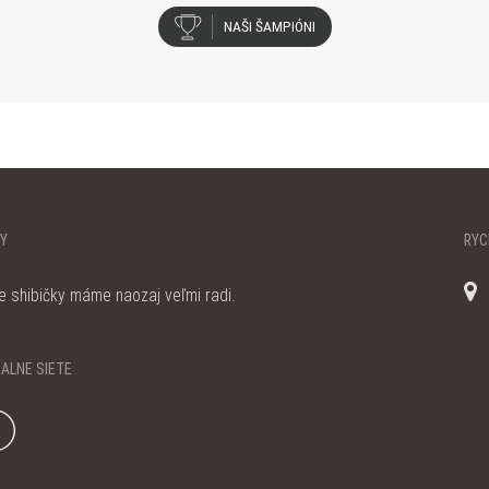
NAŠI ŠAMPIÓNI
BY
RÝC
e shibičky máme naozaj veľmi radi.
IÁLNE SIETE