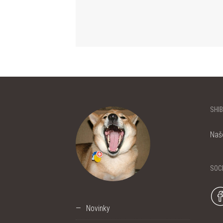
SHI
Naš
SOC
Novinky