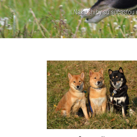
Naše shiby sú súčasťou n