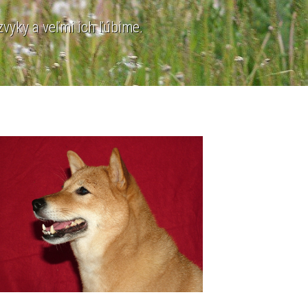
zvyky a veľmi ich ľúbime.