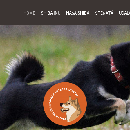
HOME
SHIBA INU
NAŠA SHIBA
ŠTEŇATÁ
UDAL